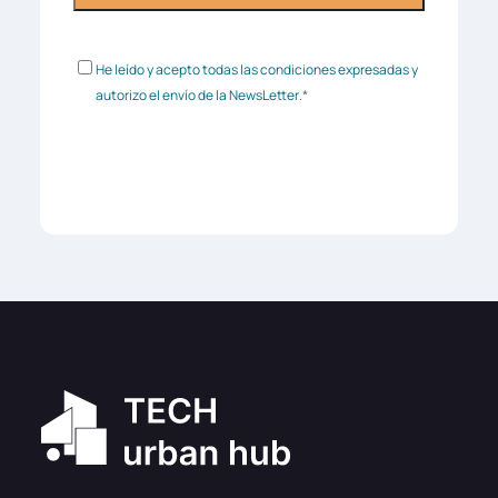
Consentimiento
*
He leído y acepto todas las condiciones expresadas y
autorizo el envío de la NewsLetter
.
*